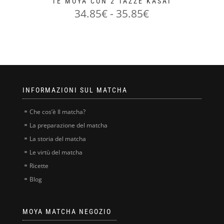
TÈ MOYA CON 2 TAZZE KASAI
34.85
€
-
35.85
€
Questo
prodotto
ha
più
varianti.
Le
INFORMAZIONI SUL MATCHA
opzioni
possono
Che cos’è Il matcha?
essere
La preparazione del matcha
scelte
La storia del matcha
nella
Le virtù del matcha
pagina
del
Ricette
prodotto
Blog
MOYA MATCHA NEGOZIO