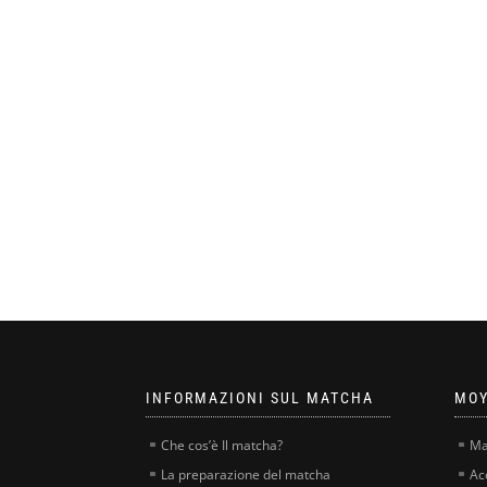
INFORMAZIONI SUL MATCHA
MOY
Che cos’è Il matcha?
Ma
La preparazione del matcha
Ac