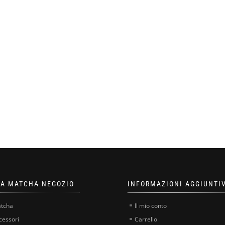
A MATCHA NEGOZIO
INFORMAZIONI AGGIUNTI
tcha
Il mio conto
cessori
Carrello