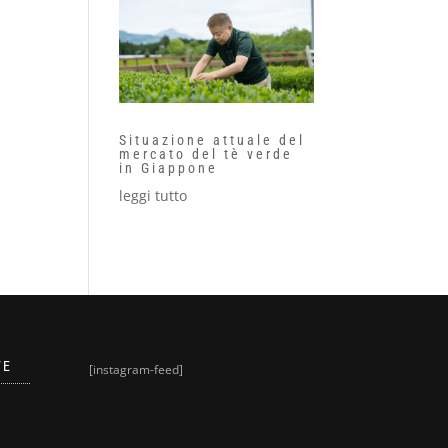
Situazione attuale del
mercato del tè verde
in Giappone
leggi tutto
VE
[instagram-feed]