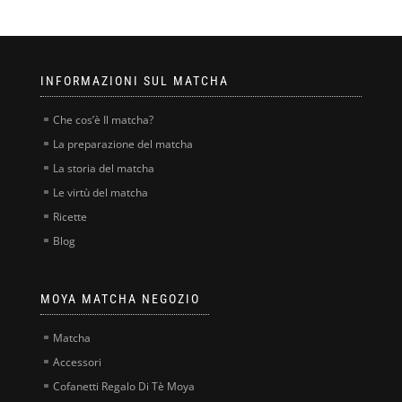
INFORMAZIONI SUL MATCHA
Che cos’è Il matcha?
La preparazione del matcha
La storia del matcha
Le virtù del matcha
Ricette
Blog
MOYA MATCHA NEGOZIO
Matcha
Accessori
Cofanetti Regalo Di Tè Moya