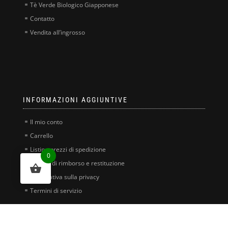
Tè Verde Biologico Giapponese
Contatto
Vendita all’ingrosso
INFORMAZIONI AGGIUNTIVE
Il mio conto
Carrello
Listino prezzi di spedizione
0
Politica di rimborso e restituzione
Informativa sulla privacy
Termini di servizio
[instagram-feed]