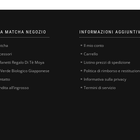
A MATCHA NEGOZIO
INFORMAZIONI AGGIUNTI
tcha
Il mio conto
cessori
Carrello
fanetti Regalo Di Tè Moya
Listino prezzi di spedizione
 Verde Biologico Giapponese
Politica di rimborso e restituzio
ntatto
Informativa sulla privacy
ndita all’ingrosso
Termini di servizio