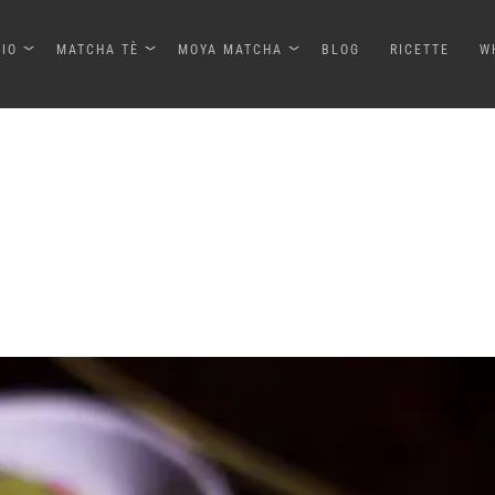
ZIO
MATCHA TÈ
MOYA MATCHA
BLOG
RICETTE
W