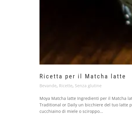
Ricetta per il Matcha latte
Bevande
,
Ricette
,
Senza glutine
Moya Matcha latte Ingredienti per il Matcha la
Traditional or Daily un bicchiere del tuo latte 
cucchiaino di miele o sciroppo...