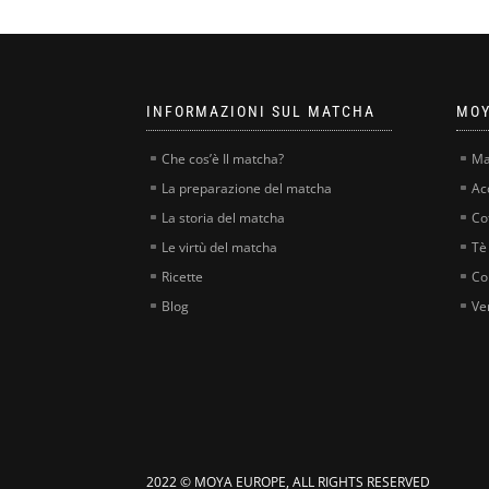
INFORMAZIONI SUL MATCHA
MOY
Che cos’è Il matcha?
Ma
La preparazione del matcha
Ac
La storia del matcha
Co
Le virtù del matcha
Tè
Ricette
Co
Blog
Ve
2022 © MOYA EUROPE, ALL RIGHTS RESERVED