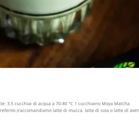
tte: 3,5 cucchiai di acqua a 70-80 °C 1 cucchiaino Moya Matcha
preferito (raccomandiamo latte di mucca, latte di soia o latte di ave