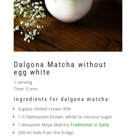
Dalgona Matcha without
egg white
1 serving
Time: 5 min.
Ingredients for dalgona matcha:
¼ glass chilled cream 30%
1 ½ tablespoon brown, white or coconut sugar
1 teaspoon Moya Matcha
Traditional
or
Daily
200 ml milk from the fridge