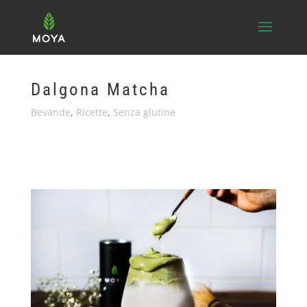
Dalgona Matcha
Bevande
,
Ricette
,
Senza glutine