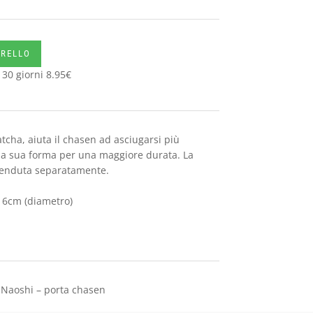
RRELLO
 30 giorni
8.95
€
atcha, aiuta il chasen ad asciugarsi più
a sua forma per una maggiore durata. La
venduta separatamente.
x 6cm (diametro)
 Naoshi – porta chasen