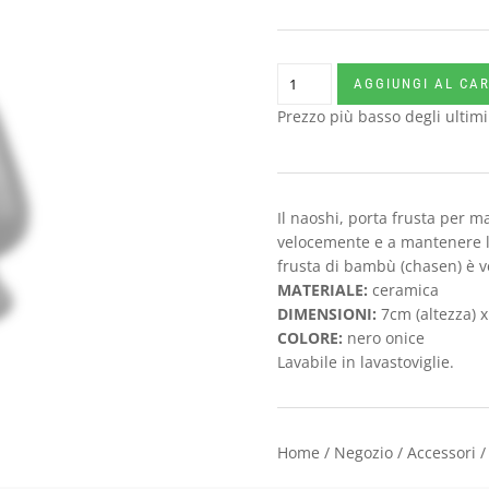
Naoshi
AGGIUNGI AL CA
-
Prezzo più basso degli ultimi
porta
chasen
quantità
Il naoshi, porta frusta per m
velocemente e a mantenere l
frusta di bambù (chasen) è 
MATERIALE:
ceramica
DIMENSIONI:
7cm (altezza) 
COLORE:
nero onice
Lavabile in lavastoviglie.
Home
/
Negozio
/
Accessori
/