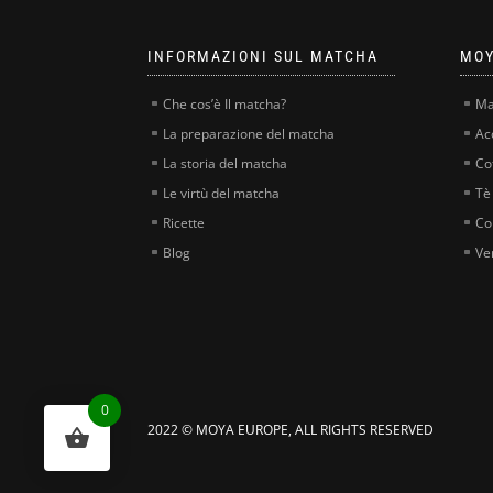
INFORMAZIONI SUL MATCHA
MOY
Che cos’è Il matcha?
Ma
La preparazione del matcha
Ac
La storia del matcha
Co
Le virtù del matcha
Tè
Ricette
Co
Blog
Ve
0
2022 © MOYA EUROPE, ALL RIGHTS RESERVED