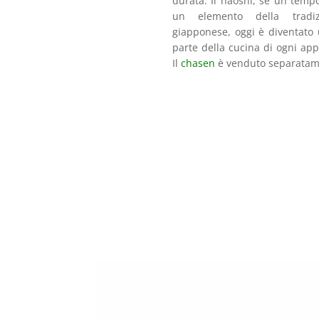
durata. Il naoshi, se un tem
un elemento della tradi
giapponese, oggi è diventato
parte della cucina di ogni ap
Il
chasen
è venduto separatam