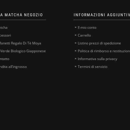
A MATCHA NEGOZIO
INFORMAZIONI AGGIUNTI
tcha
Il mio conto
cessori
Carrello
fanetti Regalo Di Tè Moya
Listino prezzi di spedizione
 Verde Biologico Giapponese
Politica di rimborso e restituzio
ntatto
Informativa sulla privacy
ndita all’ingrosso
Termini di servizio